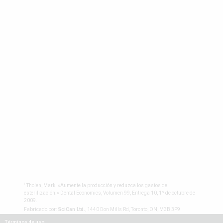
1
Tholen, Mark. «Aumente la producción y reduzca los gastos de
esterilización.» Dental Economics, Volumen 99, Entrega 10, 1º de octubre de
2009.
Fabricado por:
SciCan Ltd.
, 1440 Don Mills Rd, Toronto, ON, M3B 3P9
Términos de uso