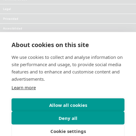
Legal
Privacidad
Accesibilidad
Preguntas
About cookies on this site
Carreras profesionales
We use cookies to collect and analyse information on
Prensa
site performance and usage, to provide social media
features and to enhance and customise content and
Síganos:
Manténgase informado sobre
advertisements.
las novedades y
promociones de los
Learn more
productos:
Allow all cookies
Deny all
Cookie settings