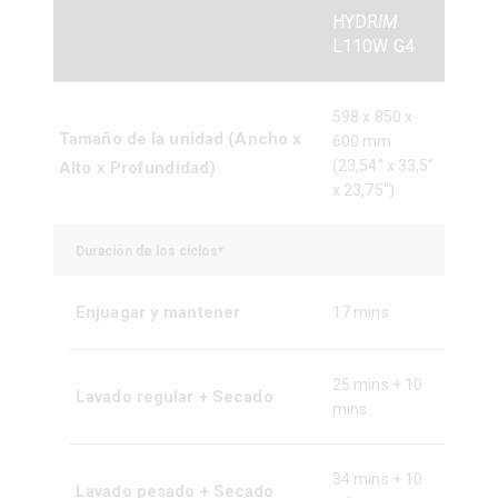
HYDR
IM
L110W G4
598 x 850 x
Tamaño de la unidad (Ancho x
600 mm
(23,54" x 33,5”
Alto x Profundidad)
x 23,75")
Duración de los ciclos*
Enjuagar y mantener
17 mins
25 mins + 10
Lavado regular + Secado
mins
34 mins + 10
Lavado pesado + Secado