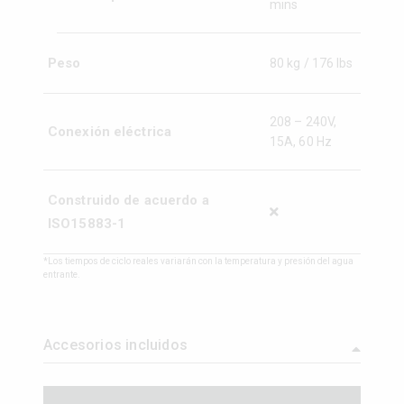
mins
Peso
80 kg / 176 lbs
208 – 240V,
Conexión eléctrica
15A, 60 Hz
Construido de acuerdo a
ISO15883-1
*Los tiempos de ciclo reales variarán con la temperatura y presión del agua
entrante.
Accesorios incluidos