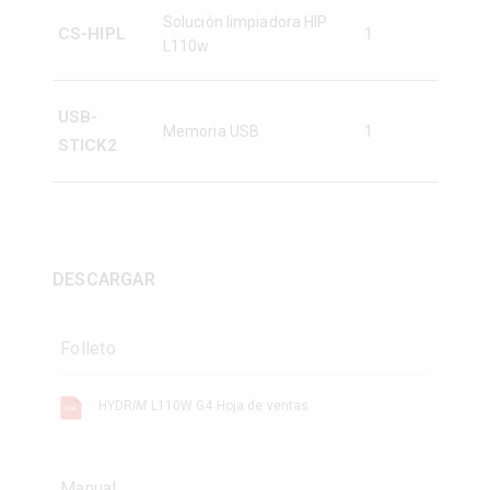
Solución limpiadora HIP
CS-HIPL
1
L110w
USB-
Memoria USB
1
STICK2
DESCARGAR
Folleto
HYDR
IM
L110W G4 Hoja de ventas
Manual