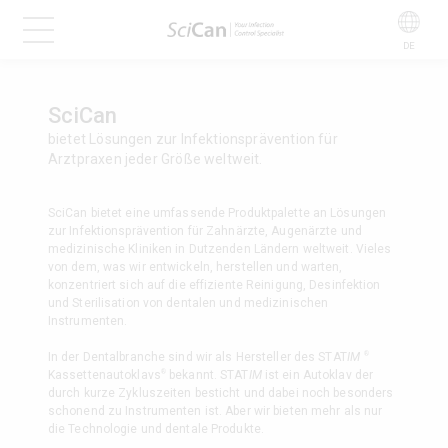
DE
SciCan
bietet Lösungen zur Infektionsprävention für
Arztpraxen jeder Größe weltweit.
SciCan bietet eine umfassende Produktpalette an Lösungen
zur Infektionsprävention für Zahnärzte, Augenärzte und
medizinische Kliniken in Dutzenden Ländern weltweit. Vieles
von dem, was wir entwickeln, herstellen und warten,
konzentriert sich auf die effiziente Reinigung, Desinfektion
und Sterilisation von dentalen und medizinischen
Instrumenten.
®
In der Dentalbranche sind wir als Hersteller des STAT
IM
®
Kassettenautoklavs
bekannt. STAT
IM
ist ein Autoklav der
durch kurze Zykluszeiten besticht und dabei noch besonders
schonend zu Instrumenten ist. Aber wir bieten mehr als nur
die Technologie und dentale Produkte.