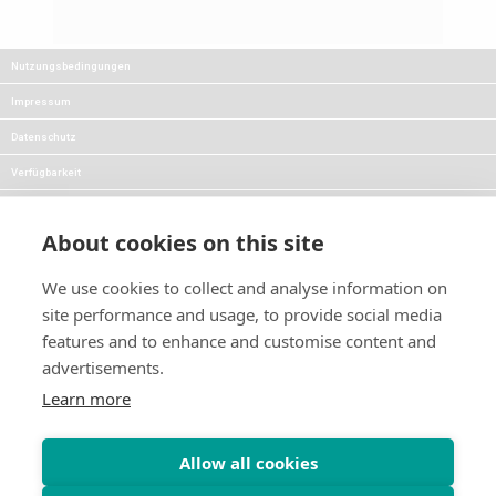
Nutzungsbedingungen
Impressum
Datenschutz
Verfügbarkeit
FAQs
About cookies on this site
Karriere
Presse
We use cookies to collect and analyse information on
site performance and usage, to provide social media
Blog
features and to enhance and customise content and
advertisements.
Folgen Sie uns:
Halten Sie mich über neue
Produkte und Angebote auf
Learn more
dem Laufenden:
Allow all cookies