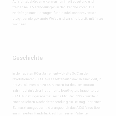
Aufsichtsbehörden erkennen nun ihre Bedeutung und
treiben neue Veränderungen in der Branche voran. Die
Nachfrage nach Lösungen für die Infektionsprävention
steigt auf nie gekannte Weise und wir sind bereit, mit ihr zu
wachsen.
Geschichte
In den späten 80er Jahren entwickelte SciCan den
revolutionären STAT
IM
-Kassettenautoklav. In einer Zeit, in
der Autoklaven bis zu 45 Minuten für die Sterilisation
zahnmedizinischer Instrumente benötigten, brauchte der
STAT
IM
dafür gerade mal sechs Minuten. 1992 wurde in
einer beliebten Nachrichtensendung ein Beitrag über einen
Zahnarzt ausgestrahlt, der angeblich das AIDS-Virus über
ein infiziertes Handstück auf fünf seiner Patienten