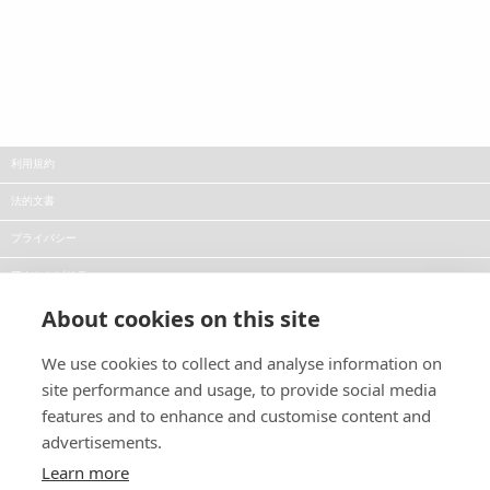
利用規約
法的文書
プライバシー
アクセシビリティ
About cookies on this site
採用情報
報道
We use cookies to collect and analyse information on
site performance and usage, to provide social media
ブログ
features and to enhance and customise content and
advertisements.
フォローしてください:
製品に関するニュースやプ
ロモーションについての通
Learn more
知を受ける: